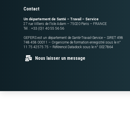
Contact
Un département de Santé – Travail – Service
27 rue Villiers de l’Isle Adam – 75020 Paris – FRANCE
Tél. : +33 (0)1 40 55 56 56
GEFERS est un département de Santé-Travail-Service – SIRET 498
748 458 00011 – Organisme de formation enregistré sous le n°
11 75 42575 75 – Référencé Datadock sous le n° 0027864
Nous laisser un message