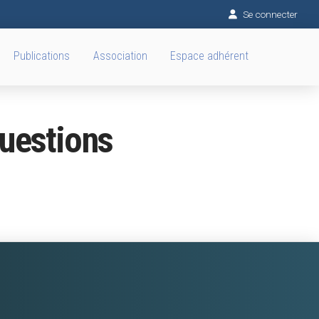
Se connecter
Publications
Association
Espace adhérent
questions