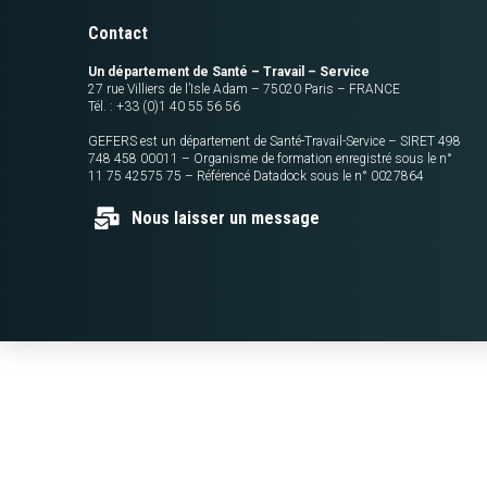
Contact
Un département de Santé – Travail – Service
27 rue Villiers de l’Isle Adam – 75020 Paris – FRANCE
Tél. : +33 (0)1 40 55 56 56
GEFERS est un département de Santé-Travail-Service – SIRET 498
748 458 00011 – Organisme de formation enregistré sous le n°
11 75 42575 75 – Référencé Datadock sous le n° 0027864
Nous laisser un message