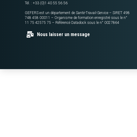
Tél. : +33 (0)1 40 55 56 56
GEFERS est un département de Santé-Travail-Service – SIRET 498
748 458 00011 – Organisme de formation enregistré sous le n°
11 75 42575 75 – Référencé Datadock sous le n° 0027864
Nous laisser un message