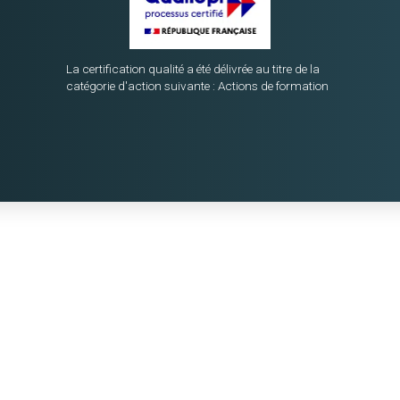
La certification qualité a été délivrée au titre de la
catégorie d'action suivante : Actions de formation