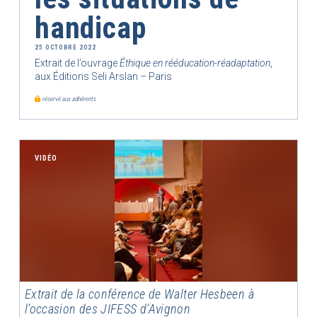
handicap
25 OCTOBRE 2022
Extrait de l’ouvrage
Éthique en rééducation-réadaptation
,
aux Éditions Seli Arslan – Paris
réservé aux adhérents
VIDÉO
Extrait de la conférence de Walter Hesbeen à
l’occasion des JIFESS d’Avignon