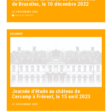
de Bruxelles, le 10 décembre 2022
LE 3 NOVEMBRE 2022
réservé aux adhérents
DOCUMENT
Journée d’étude au château de
Cercamp à Frévent, le 15 avril 2023
LE 2 DÉCEMBRE 2022