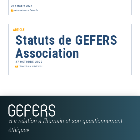
27 octobre 2022
réservé aux adhérents
ARTICLE
Statuts de GEFERS
Association
27 OCTOBRE 2022
réservé aux adhérents
«La relation à l'humain et son questionnement
éthique»