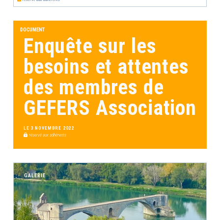
DOCUMENT
Enquête sur les
besoins et attentes
des membres de
GEFERS Association
LE 3 NOVEMBRE 2022
réservé aux adhérents
GALERIE